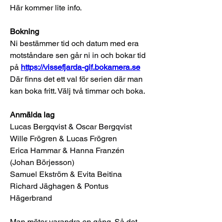
Här kommer lite info. 
Bokning
Ni bestämmer tid och datum med era 
motståndare sen går ni in och bokar tid 
på 
https://vissefjarda-gif.bokamera.se
Där finns det ett val för serien där man 
kan boka fritt. Välj två timmar och boka. 
Anmälda lag
Lucas Bergqvist & Oscar Bergqvist 
Wille Frögren & Lucas Frögren 
Erica Hammar & Hanna Franzén 
(Johan Börjesson) 
Samuel Ekström & Evita Beitina
Richard Jäghagen & Pontus 
Hägerbrand 
Man möter varandra en gång. Så det 