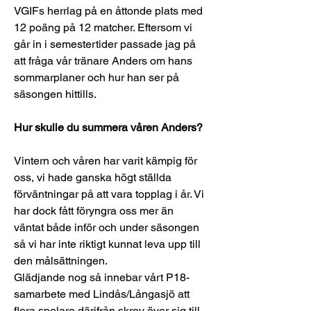
VGIFs herrlag på en åttonde plats med 
12 poäng på 12 matcher. Eftersom vi 
går in i semestertider passade jag på 
att fråga vår tränare Anders om hans 
sommarplaner och hur han ser på 
säsongen hittills. 
Hur skulle du summera våren Anders?
Vintern och våren har varit kämpig för 
oss, vi hade ganska högt ställda 
förväntningar på att vara topplag i år. Vi 
har dock fått föryngra oss mer än 
väntat både inför och under säsongen 
så vi har inte riktigt kunnat leva upp till 
den målsättningen.
Glädjande nog så innebar vårt P18-
samarbete med Lindås/Långasjö att 
flera spelare därifrån skrev över sig till 