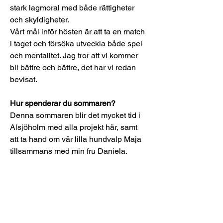
stark lagmoral med både rättigheter 
och skyldigheter.
Vårt mål inför hösten är att ta en match 
i taget och försöka utveckla både spel 
och mentalitet. Jag tror att vi kommer 
bli bättre och bättre, det har vi redan 
bevisat.
Hur spenderar du sommaren?
Denna sommaren blir det mycket tid i 
Alsjöholm med alla projekt här, samt 
att ta hand om vår lilla hundvalp Maja 
tillsammans med min fru Daniela. 
Träffa familj och barnbarn samt att ta 
lite utflykter med båten och köra på 
med simningen i Hultabräan.
Vem tror du vinner fotbolls-VM?
Det svårt att plocka ut någon vinnare, 