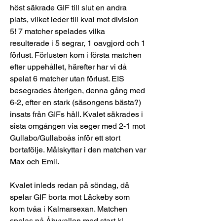
höst säkrade GIF till slut en andra 
plats, vilket leder till kval mot division 
5! 7 matcher spelades vilka 
resulterade i 5 segrar, 1 oavgjord och 1 
förlust. Förlusten kom i första matchen 
efter uppehållet, härefter har vi då 
spelat 6 matcher utan förlust. EIS 
besegrades återigen, denna gång med 
6-2, efter en stark (säsongens bästa?) 
insats från GIFs håll. Kvalet säkrades i 
sista omgången via seger med 2-1 mot 
Gullabo/Gullaboås inför ett stort 
bortafölje. Målskyttar i den matchen var 
Max och Emil.
Kvalet inleds redan på söndag, då 
spelar GIF borta mot Läckeby som 
kom tvåa i Kalmarsexan. Matchen 
spelas på Åbyvallen med start kl 