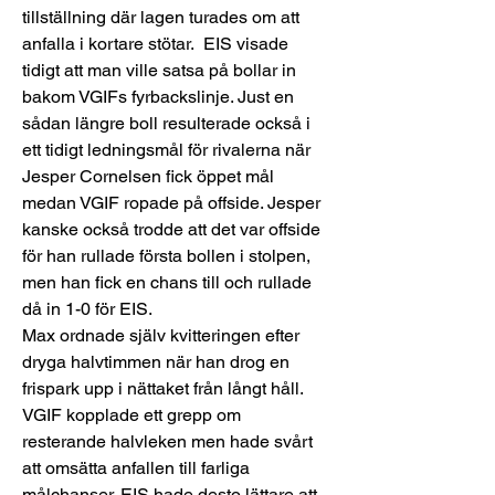
tillställning där lagen turades om att 
anfalla i kortare stötar.  EIS visade 
tidigt att man ville satsa på bollar in 
bakom VGIFs fyrbackslinje. Just en 
sådan längre boll resulterade också i 
ett tidigt ledningsmål för rivalerna när 
Jesper Cornelsen fick öppet mål 
medan VGIF ropade på offside. Jesper 
kanske också trodde att det var offside 
för han rullade första bollen i stolpen, 
men han fick en chans till och rullade 
då in 1-0 för EIS.
Max ordnade själv kvitteringen efter 
dryga halvtimmen när han drog en 
frispark upp i nättaket från långt håll. 
VGIF kopplade ett grepp om 
resterande halvleken men hade svårt 
att omsätta anfallen till farliga 
målchanser. EIS hade desto lättare att 