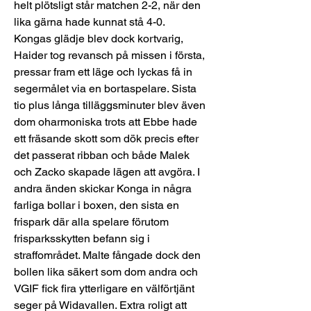
helt plötsligt står matchen 2-2, när den 
lika gärna hade kunnat stå 4-0. 
Kongas glädje blev dock kortvarig, 
Haider tog revansch på missen i första, 
pressar fram ett läge och lyckas få in 
segermålet via en bortaspelare. Sista 
tio plus långa tilläggsminuter blev även 
dom oharmoniska trots att Ebbe hade 
ett fräsande skott som dök precis efter 
det passerat ribban och både Malek 
och Zacko skapade lägen att avgöra. I 
andra änden skickar Konga in några 
farliga bollar i boxen, den sista en 
frispark där alla spelare förutom 
frisparksskytten befann sig i 
straffområdet. Malte fångade dock den 
bollen lika säkert som dom andra och 
VGIF fick fira ytterligare en välförtjänt 
seger på Widavallen. Extra roligt att 