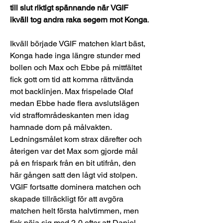
till
slut
riktigt
spännande
när
VGIF
ikväll
tog
andra
raka
segern
mot
Konga
.
Ikväll började VGIF matchen klart bäst, 
Konga hade inga längre stunder med 
bollen och Max och Ebbe på mittfältet 
fick gott om tid att komma rättvända 
mot backlinjen. Max frispelade Olaf 
medan Ebbe hade flera avslutslägen 
vid straffområdeskanten men idag 
hamnade dom på målvakten. 
Ledningsmålet kom strax därefter och 
återigen var det Max som gjorde mål 
på en frispark från en bit utifrån, den 
här gången satt den lågt vid stolpen. 
VGIF fortsatte dominera matchen och 
skapade tillräckligt för att avgöra 
matchen helt första halvtimmen, men 
fick nöja sig med 2-0 efter att Daniel 