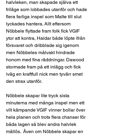
halvleken, man skapade själva ett 
friläge som lobbades utanför och hade 
flera farliga inspel som Malte till slut 
lyckades hantera. Allt eftersom 
Nöbbele flyttade fram folk fick VGIF 
ytor att kontra, Haidar både löpte ifrån 
försvaret och dribblade sig igenom 
men Nöbbeles målvakt hindrade 
honom med fina räddningar. Dawood 
stormade fram på ett inlägg och fick 
iväg en kraftfull nick men tyvärr smet 
den strax utanför.
Nöbbele skapar lite tryck sista 
minuterna med många inspel men ett 
vilt kämpande VGIF vinner bollar över 
hela planen och trots flera chanser för 
båda lagen så blev andra halvlek 
mållös.  Även om Nöbbele skapar en 