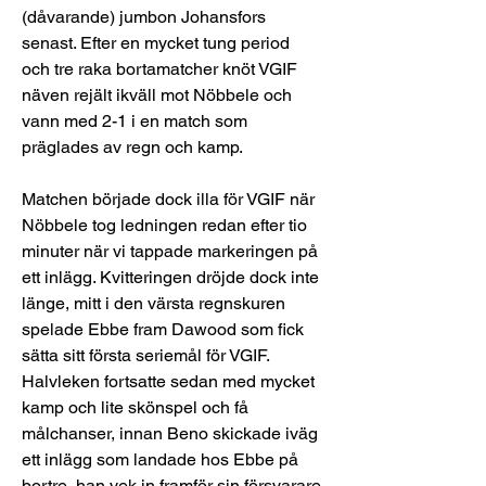
(dåvarande) jumbon Johansfors 
senast. Efter en mycket tung period 
och tre raka bortamatcher knöt VGIF 
näven rejält ikväll mot Nöbbele och 
vann med 2-1 i en match som 
präglades av regn och kamp.
Matchen började dock illa för VGIF när 
Nöbbele tog ledningen redan efter tio 
minuter när vi tappade markeringen på 
ett inlägg. Kvitteringen dröjde dock inte 
länge, mitt i den värsta regnskuren 
spelade Ebbe fram Dawood som fick 
sätta sitt första seriemål för VGIF. 
Halvleken fortsatte sedan med mycket 
kamp och lite skönspel och få 
målchanser, innan Beno skickade iväg 
ett inlägg som landade hos Ebbe på 
bortre, han vek in framför sin försvarare 